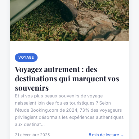
VOYAGE
Voyagez autrement : des
destinations qui marquent vos
souvenirs
Et si vos plus beaux souvenirs de voyage
naissaient loin des foules touristiques ? Selon
l'étude Booking.com de 2024, 73% des voyageurs
privilégient désormais les expériences authentiques
aux destinat...
21 décembre 2025
8 min de lecture →