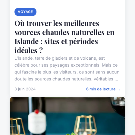
VOYAGE
Où trouver les meilleures
sources chaudes naturelles en
Islande : sites et périodes
idéales ?
L'Islande, terre de glaciers et de volcans, est
célèbre pour ses paysages exceptionnels. Mais ce
qui fascine le plus les visiteurs, ce sont sans aucun
doute les sources chaudes naturelles, véritables ...
3 juin 2024
6 min de lecture →