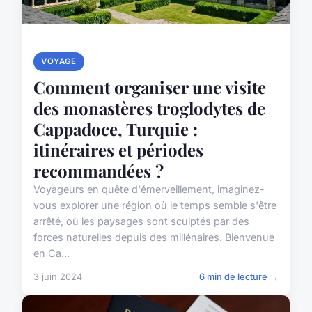
VOYAGE
Comment organiser une visite
des monastères troglodytes de
Cappadoce, Turquie :
itinéraires et périodes
recommandées ?
Voyageurs en quête d'émerveillement, imaginez-
vous explorer une région où le temps semble s'être
arrêté, où les paysages sont sculptés par des
forces naturelles depuis des millénaires. Bienvenue
en Ca...
3 juin 2024
6 min de lecture →