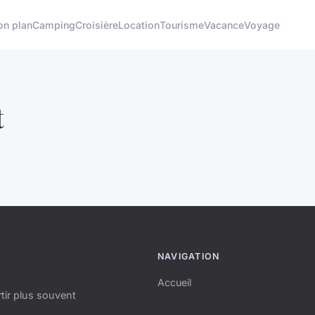
on plan
Camping
Croisière
Location
Tourisme
Vacance
Voyage
t
NAVIGATION
Accueil
tir plus souvent