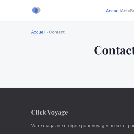
Accueil
Actu
B
Accueil
›
Contact
Contac
Click Voyage
Votre magazine en ligne pour voyager mieux et par