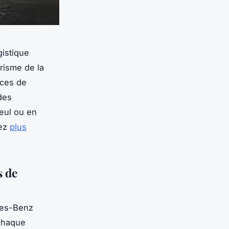
gistique
risme de la
ices de
edes
eul ou en
nez
plus
s de
des-Benz
 Chaque