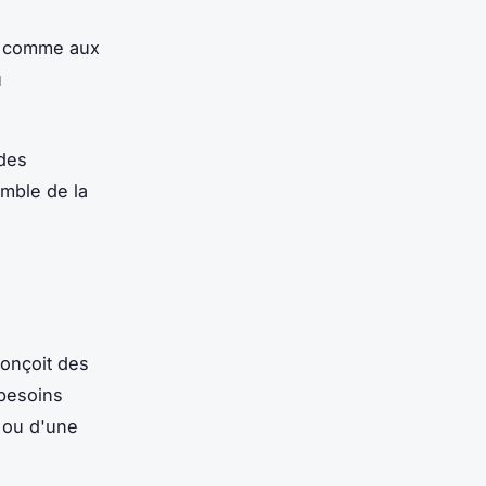
s comme aux
u
 des
mble de la
conçoit des
 besoins
e ou d'une