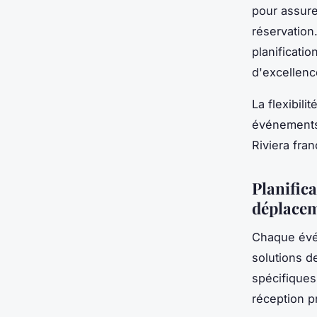
pour assur
réservatio
planificati
d'excellenc
La flexibil
événements
Riviera fran
Planific
déplace
Chaque évé
solutions d
spécifiques
réception p