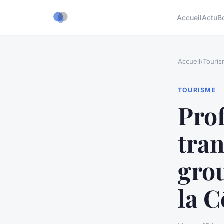
Accueil
Actu
B
Accueil
›
Touri
TOURISME
Prof
tran
grou
la C