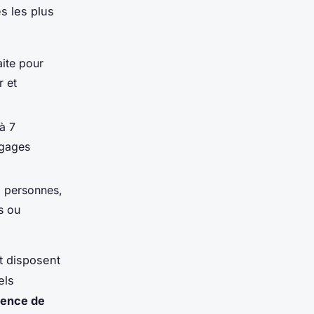
s les plus
aite pour
r et
à 7
agages
6 personnes,
s ou
t disposent
els
ience de