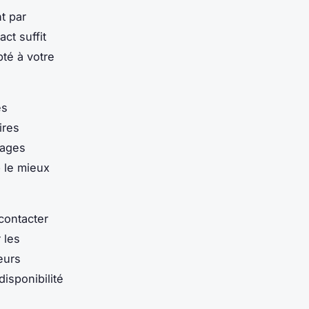
t par
ct suffit
pté à votre
es
ires
gages
e
le mieux
contacter
 les
eurs
isponibilité