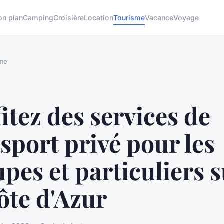
on plan
Camping
Croisière
Location
Tourisme
Vacance
Voyage
sme
itez des services de
sport privé pour les
pes et particuliers 
ôte d'Azur