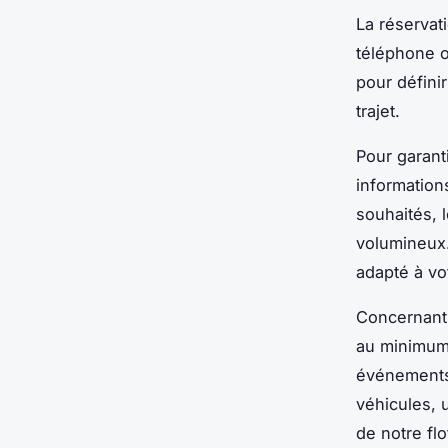
La réservat
téléphone o
pour défini
trajet.
Pour garant
informations
souhaités, 
volumineux.
adapté à vot
Concernant 
au minimum 
événements
véhicules, 
de notre fl