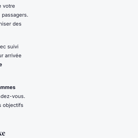
 votre
e passagers.
niser des
ec suivi
r arrivée
e
ammes
endez-vous.
 objectifs
xe