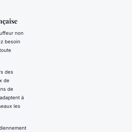
ançaise
auffeur non
ez besoin
toute
rs des
x de
ins de
'adaptent à
neaux les
idiennement