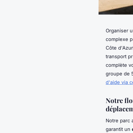
Organiser u
complexe po
Côte d'Azu
transport pr
complète vo
groupe de 
d'aide via c
Notre fl
déplace
Notre parc
garantit un