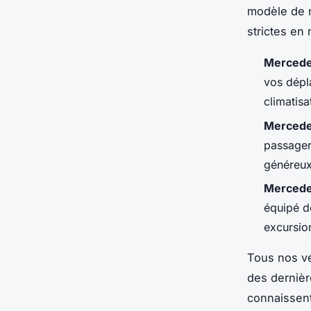
modèle de n
strictes en 
Mercede
vos dépla
climatis
Mercede
passager
généreu
Mercede
équipé d
excursio
Tous nos vé
des dernièr
connaissent